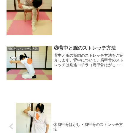
が、足の筋肉は長いものが多く、その筋
肉は腰（骨盤・腰椎）と足にかけてつな
がっています。このことか...
③背中と腕のストレッチ方法
部位別ストレッチの方法
背中と腕の筋肉のストレッチ方法をご紹
介します。背中について、肩甲骨のスト
レッチは別途コチラ（肩甲骨はがし・肩
甲骨のストレッチ方法）にて詳しくご説
明していますので、ぜひご覧ください。
ストレッチの基本ルールをお読みになっ
ていない人はストレッチを...
②肩甲骨はがし・肩甲骨のストレッチ方
法