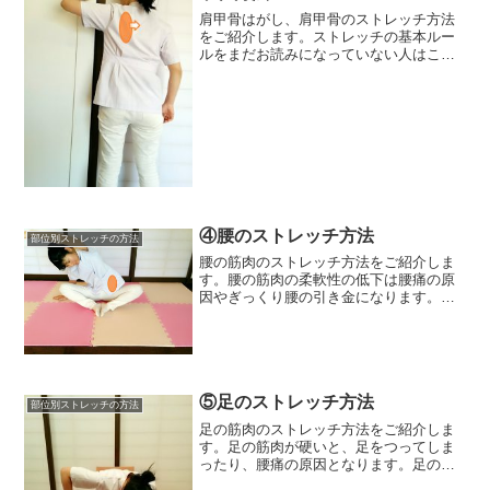
肩甲骨はがし、肩甲骨のストレッチ方法
をご紹介します。ストレッチの基本ルー
ルをまだお読みになっていない人はこち
ら（ストレッチの基本的ルール）をご一
読ください。 肩甲骨はがしとは何？肩甲
骨はがしというワードを聞いたことがあ
る人も増えたてきてい...
④腰のストレッチ方法
部位別ストレッチの方法
腰の筋肉のストレッチ方法をご紹介しま
す。腰の筋肉の柔軟性の低下は腰痛の原
因やぎっくり腰の引き金になります。こ
ちらでご紹介するストレッチの方法ｈ腰
全般の筋肉の柔軟性を改善させるストレ
ッチとなっていいますので、ス腰の筋肉
が硬いと感じている人はぜ...
⑤足のストレッチ方法
部位別ストレッチの方法
足の筋肉のストレッチ方法をご紹介しま
す。足の筋肉が硬いと、足をつってしま
ったり、腰痛の原因となります。足の筋
肉と腰痛は一見無関係のように思えます