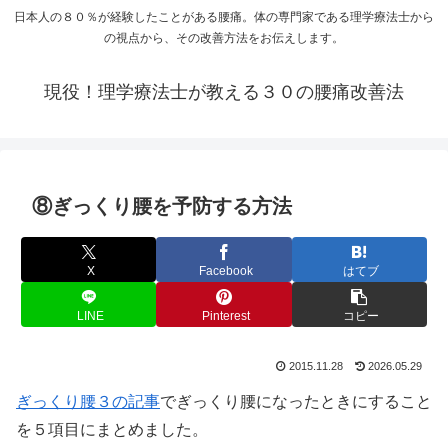
日本人の８０％が経験したことがある腰痛。体の専門家である理学療法士から
の視点から、その改善方法をお伝えします。
現役！理学療法士が教える３０の腰痛改善法
⑧ぎっくり腰を予防する方法
X
Facebook
はてブ
LINE
Pinterest
コピー
2015.11.28
2026.05.29
ぎっくり腰３の記事
でぎっくり腰になったときにすること
を５項目にまとめました。