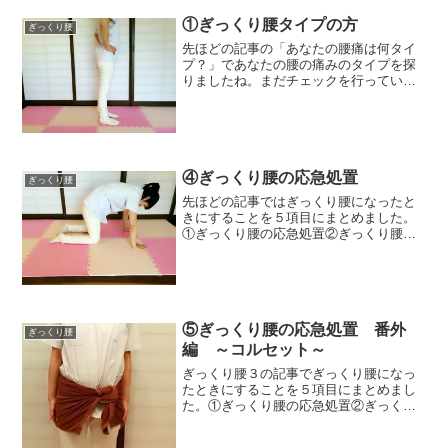
①ぎっくり腰タイプの方
ぎっくり腰
先ほどの記事の「あなたの腰痛は何タイ
プ？」であなたの腰の痛みのタイプを探
りましたね。まだチェックを行っていな
い方は、まずあなたの腰の痛みのタイプ
を探ってみてくださいね＾＾☑前触れも
なく急に鋭く腰が痛む。☑激しい運動、
重量物の運搬で腰の痛みが...
④ぎっくり腰の応急処置
ぎっくり腰
先ほどの記事ではぎっくり腰になったと
きにすることを５項目にまとめました。
①ぎっくり腰の応急処置②ぎっくり腰の
応急処置 番外編～コルセット～③ぎっ
くり腰での温湿布と冷湿布の正しい使い
方④ぎっくり腰になったときに行うスト
レッチ⑤ぎっくり腰を予防...
⑤ぎっくり腰の応急処置 番外
ぎっくり腰
編 ～コルセット～
ぎっくり腰３の記事でぎっくり腰になっ
たときにすることを５項目にまとめまし
た。①ぎっくり腰の応急処置②ぎっくり
腰の応急処置 番外編～コルセット～③
ぎっくり腰での温湿布と冷湿布の正しい