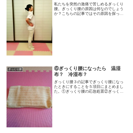
私たちを突然の激痛で苦しめるぎっくり
腰。ぎっくり腰の原因は何なのでしょう
か？こちらの記事ではその原因を探って
いきましょう！どうぞ、お付き合いくだ
さい＾＾ ぎっくり腰は原因は何？ぎっく
り腰の原因は何なのでしょうか？では、
まず原因を探るために、...
⑥ぎっくり腰になったら 温湿
ぎっくり腰
布？ 冷湿布？
ぎっくり腰３の記事でぎっくり腰になっ
たときにすることを５項目にまとめまし
た。①ぎっくり腰の応急処置②ぎっくり
腰の応急処置 番外編～コルセット～③
ぎっくり腰での温湿布と冷湿布の正しい
使い方④ぎっくり腰になったときに行う
ストレッチ⑤ぎっくり腰を...