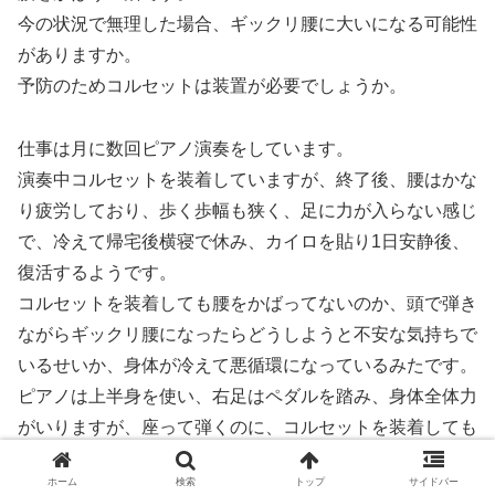
今の状況で無理した場合、ギックリ腰に大いになる可能性
がありますか。
予防のためコルセットは装置が必要でしょうか。
仕事は月に数回ピアノ演奏をしています。
演奏中コルセットを装着していますが、終了後、腰はかな
り疲労しており、歩く歩幅も狭く、足に力が入らない感じ
で、冷えて帰宅後横寝で休み、カイロを貼り1日安静後、
復活するようです。
コルセットを装着しても腰をかばってないのか、頭で弾き
ながらギックリ腰になったらどうしようと不安な気持ちで
いるせいか、身体が冷えて悪循環になっているみたです。
ピアノは上半身を使い、右足はペダルを踏み、身体全体力
がいりますが、座って弾くのに、コルセットを装着しても
凝り固まることが不思議で、何か工夫がいるのかなと、ア
ホーム
検索
トップ
サイドバー
ドバイスをいただけたら幸いです。